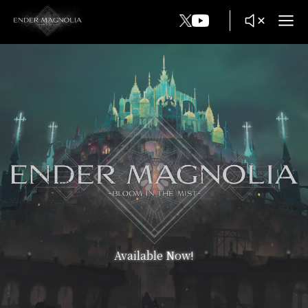
TOP
MOVIE
STORY
GAMEPLAY
SPEC
Available Now!