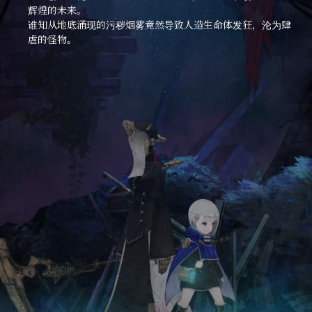
辉煌的未来。
谁知从地底涌现的污秽烟雾竟然导致人造生命体发狂，沦为肆
虐的怪物。