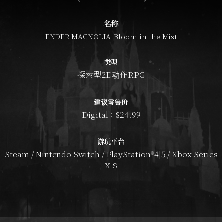
名称
ENDER MAGNOLIA: Bloom in the Mist
类型
探索型2D动作RPG
建议零售价
Digital：$24.99
游玩平台
Steam / Nintendo Switch / PlayStation®4|5 / Xbox Series
X|S