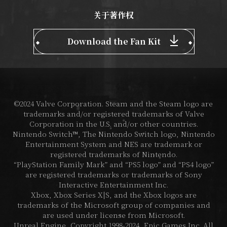
关于著作权
Download the Fan Kit
©2024 Valve Corporation. Steam and the Steam logo are
trademarks and/or registered trademarks of Valve
Corporation in the U.S. and/or other countries.
Nintendo Switch™, The Nintendo Switch logo, Nintendo
Entertainment System and NES are trademark or
registered trademarks of Nintendo.
“PlayStation Family Mark” and “PS5 logo” and “PS4 logo”
are registered trademarks or trademarks of Sony
Interactive Entertainment Inc.
Xbox, Xbox Series X|S, and the Xbox logos are
trademarks of the Microsoft group of companies and
are used under license from Microsoft.
Unreal Engine, Copyright 1998-2024, Epic Games Inc. All